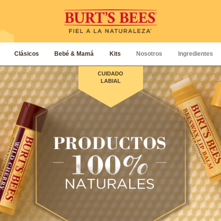
Clásicos
Bebé & Mamá
Kits
Nosotros
Ingredientes
CUIDADO
LABIAL