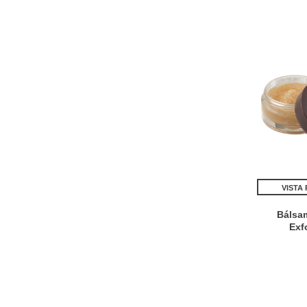
VISTA
Bálsa
Exf