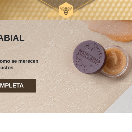
ABIAL
 como se merecen
ductos.
OMPLETA