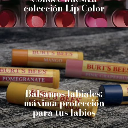
colección Lip Color
Bálsamos labiales:
máxima protección
para tus labios