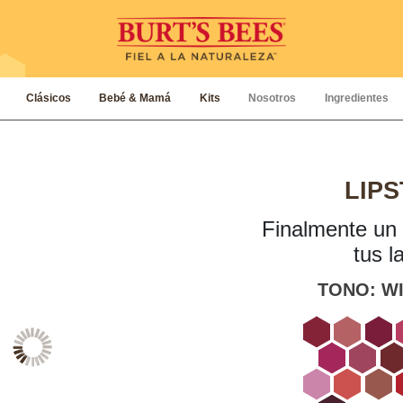
Clásicos
Bebé & Mamá
Kits
Nosotros
Ingredientes
LIPS
Finalmente un 
tus l
TONO:
W